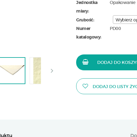
Jednostka
Opakowanie
miary:
Grubość:
Wybierz o
Numer
PD00
katalogowy:
DODAJ DO KOSZY
DODAJ DO LISTY ŻY
duktu
Do