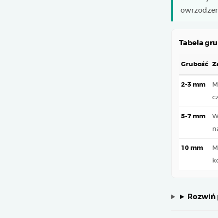
owrzodzen
Tabela gru
Grubość
Z
2-3 mm
M
c
5-7 mm
W
n
10 mm
M
k
► Rozwiń p