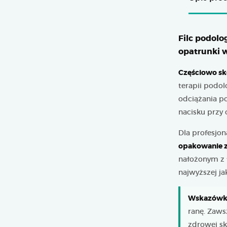
Filc podolo
opatrunki 
Częściowo sk
terapii podol
odciążania p
nacisku przy
Dla profesjo
opakowanie z
nałożonym z t
najwyższej j
Wskazówka
ranę. Zaws
zdrowej sk