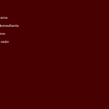
rania
konsultanta
min
 radzi