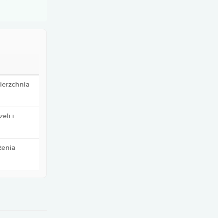
wierzchnia
eli i
żenia