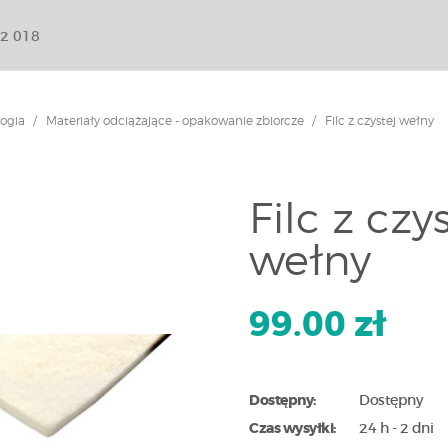
2 018
ogia
Materiały odciążające - opakowanie zbiorcze
Filc z czystej wełny
Filc z czy
wełny
99.00 zł
Dostępny:
Dostępny
Czas wysyłki:
24 h - 2 dni