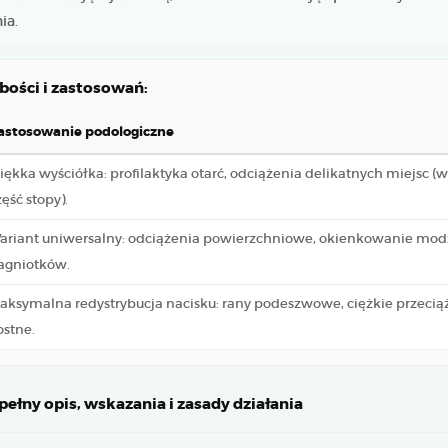
ia.
bości i zastosowań:
astosowanie podologiczne
iękka wyściółka: profilaktyka otarć, odciążenia delikatnych miejsc (
zęść stopy).
ariant uniwersalny: odciążenia powierzchniowe, okienkowanie modz
agniotków.
aksymalna redystrybucja nacisku: rany podeszwowe, ciężkie przecią
ostne.
ełny opis, wskazania i zasady działania