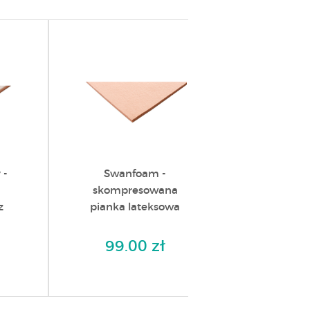
 -
Swanfoam -
Zestaw m
skompresowana
odciąż
z
pianka lateksowa
128.
99.00 zł