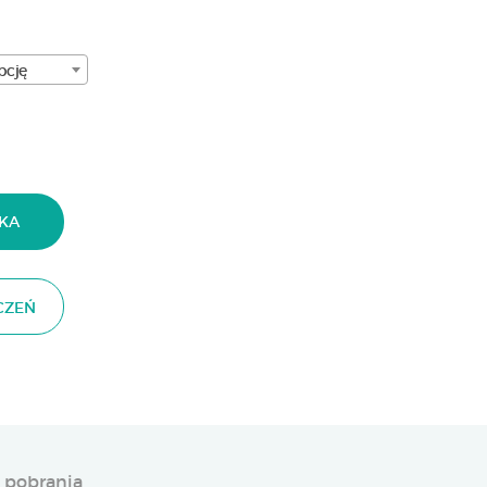
pcję
KA
CZEŃ
 pobrania