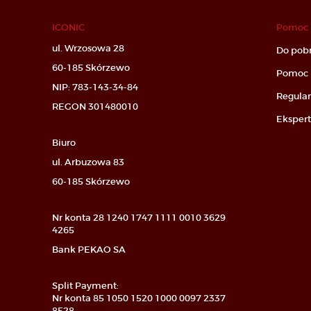
ICONIC
Pomoc
ul. Wrzosowa 28
Do pob
60-185 Skórzewo
Pomoc 
NIP: 783-143-34-84
Regula
REGON 301480010
Ekspert
Biuro
ul. Arbuzowa 83
60-185 Skórzewo
Nr konta 28 1240 1747 1111 0010 3629
4265
Bank PEKAO SA
Split Payment:
Nr konta 85 1050 1520 1000 0097 2337
8528