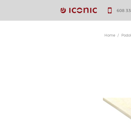
608 33
Home
Podol