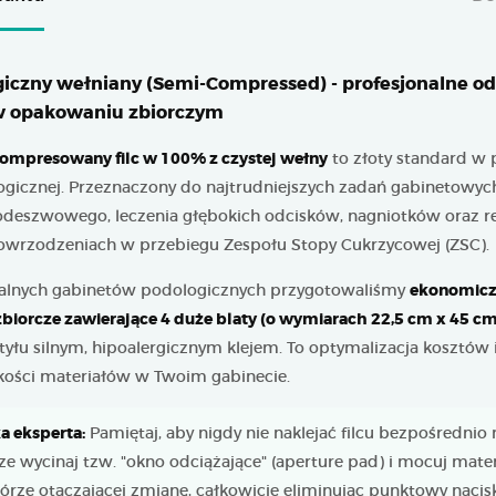
giczny wełniany (Semi-Compressed) - profesjonalne od
w opakowaniu zbiorczym
ompresowany filc w 100% z czystej wełny
to złoty standard w 
ogicznej. Przeznaczony do najtrudniejszych zadań gabinetowych
odeszwowego, leczenia głębokich odcisków, nagniotków oraz re
 owrzodzeniach w przebiegu Zespołu Stopy Cukrzycowej (ZSC).
nalnych gabinetów podologicznych przygotowaliśmy
ekonomic
biorcze zawierające 4 duże blaty (o wymiarach 22,5 cm x 45 cm
yłu silnym, hipoalergicznym klejem. To optymalizacja kosztów 
akości materiałów w Twoim gabinecie.
 eksperta:
Pamiętaj, aby nigdy nie naklejać filcu bezpośrednio
ze wycinaj tzw. "okno odciążające" (aperture pad) i mocuj mater
órze otaczającej zmianę, całkowicie eliminując punktowy nacis