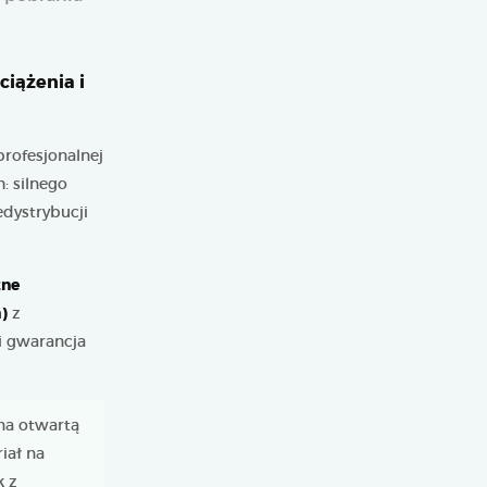
ciążenia i
profesjonalnej
: silnego
dystrybucji
zne
)
z
i gwarancja
 na otwartą
iał na
k z