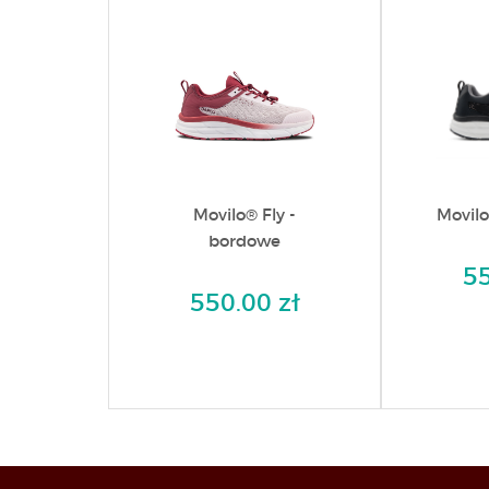
Movilo® Fly -
Movilo
bordowe
55
550.00 zł