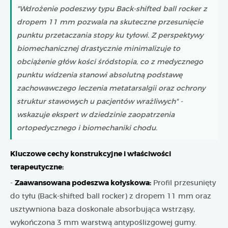
"Wdrożenie podeszwy typu Back-shifted ball rocker z
dropem 11 mm pozwala na skuteczne przesunięcie
punktu przetaczania stopy ku tyłowi. Z perspektywy
biomechanicznej drastycznie minimalizuje to
obciążenie głów kości śródstopia, co z medycznego
punktu widzenia stanowi absolutną podstawę
zachowawczego leczenia metatarsalgii oraz ochrony
struktur stawowych u pacjentów wrażliwych" -
wskazuje ekspert w dziedzinie zaopatrzenia
ortopedycznego i biomechaniki chodu.
Kluczowe cechy konstrukcyjne i właściwości
terapeutyczne:
-
Zaawansowana podeszwa kołyskowa:
Profil przesunięty
do tyłu (Back-shifted ball rocker) z dropem 11 mm oraz
usztywniona baza doskonale absorbująca wstrząsy,
wykończona 3 mm warstwą antypoślizgowej gumy.