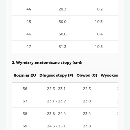
44
29.3
10.2
45
30.0
10.3
46
30.6
10.4
47
31.3
10.5
2. Wymiary anatomiczne stopy (cm):
Rozmiar EU
Długość stopy (F)
Obwód (G)
Wysokość palc
36
22.5 - 23.1
22.5
2.15
37
23.1 - 23.7
23.0
2.20
38
23.8 - 24.4
23.4
2.25
39
24.5 - 25.1
23.8
2.30