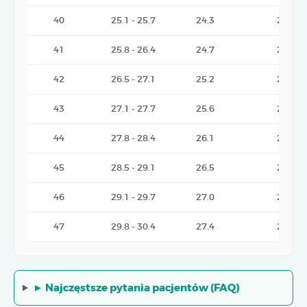
40
25.1 - 25.7
24.3
2.35
41
25.8 - 26.4
24.7
2.40
42
26.5 - 27.1
25.2
2.45
43
27.1 - 27.7
25.6
2.50
44
27.8 - 28.4
26.1
2.55
45
28.5 - 29.1
26.5
2.60
46
29.1 - 29.7
27.0
2.65
47
29.8 - 30.4
27.4
2.70
► Najczęstsze pytania pacjentów (FAQ)