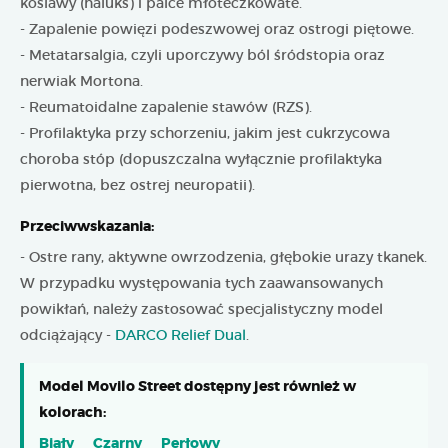
koślawy (haluks) i palce młoteczkowate.
- Zapalenie powięzi podeszwowej oraz ostrogi piętowe.
- Metatarsalgia, czyli uporczywy ból śródstopia oraz
nerwiak Mortona.
- Reumatoidalne zapalenie stawów (RZS).
- Profilaktyka przy schorzeniu, jakim jest cukrzycowa
choroba stóp (dopuszczalna wyłącznie profilaktyka
pierwotna, bez ostrej neuropatii).
Przeciwwskazania:
- Ostre rany, aktywne owrzodzenia, głębokie urazy tkanek.
W przypadku występowania tych zaawansowanych
powikłań, należy zastosować specjalistyczny model
odciążający -
DARCO Relief Dual
.
Model Movilo Street dostępny jest również w
kolorach:
Biały
Czarny
Perłowy