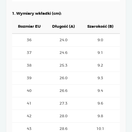
1. Wymiary wkładki (cm):
Rozmiar EU
Długość (A)
Szerokość (B)
36
24.0
9.0
37
24.6
9.1
38
25.3
9.2
39
26.0
9.3
40
26.6
9.4
41
27.3
9.6
42
28.0
9.8
43
28.6
10.1