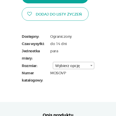
DODAJ DO LISTY ŻYCZEŃ
Dostępny:
Ograniczony
Czas wysyłki:
do 14 dni
Jednostka
para
miary:
Rozmiar:
Wybierz opcję
Numer
MOSOVP
katalogowy:
Opis produktu