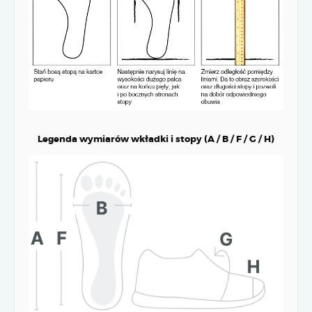
Legenda wymiarów wkładki i stopy (A / B / F / G / H)