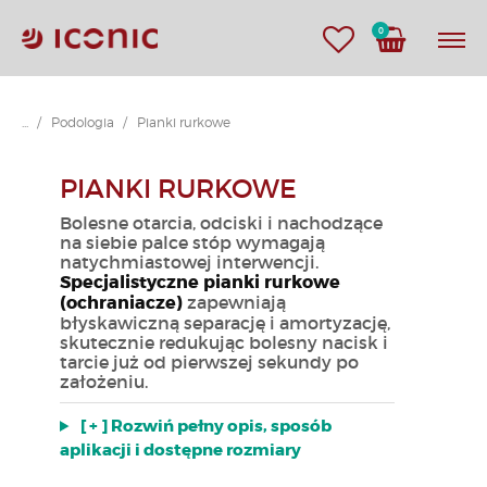
0
...
Podologia
Pianki rurkowe
PIANKI RURKOWE
Bolesne otarcia, odciski i nachodzące
na siebie palce stóp wymagają
natychmiastowej interwencji.
Specjalistyczne pianki rurkowe
(ochraniacze)
zapewniają
błyskawiczną separację i amortyzację,
skutecznie redukując bolesny nacisk i
tarcie już od pierwszej sekundy po
założeniu.
[ + ] Rozwiń pełny opis, sposób
aplikacji i dostępne rozmiary