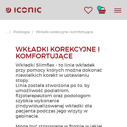
0
...
Podologia
Wkładki korekcyjne i komfortujące
WKŁADKI KOREKCYJNE I
KOMFORTUJĄCE
Wkładki Slimflex - to linia wkładek
przy pomocy których można dokonać
niewielkich korekt w ustawieniu
stopy.
Linia została stworzona po to, by
umożliwość podiatrom,
fizjoterapeutom oraz podologom
szybkie wykonanie
zindywidualizowanej wkładki dla
pacjenta podczas jego wizyty w
gabinecie.
Mogą być stosowane w formie w jakiej