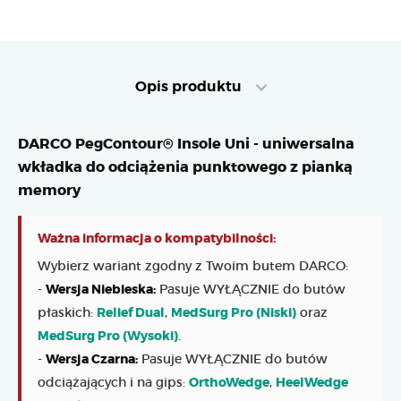
Opis produktu
DARCO PegContour® Insole Uni - uniwersalna
wkładka do odciążenia punktowego z pianką
memory
Ważna informacja o kompatybilności:
Wybierz wariant zgodny z Twoim butem DARCO:
-
Wersja Niebieska:
Pasuje WYŁĄCZNIE do butów
płaskich:
Relief Dual
,
MedSurg Pro (Niski)
oraz
MedSurg Pro (Wysoki)
.
-
Wersja Czarna:
Pasuje WYŁĄCZNIE do butów
odciążających i na gips:
OrthoWedge
,
HeelWedge