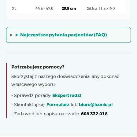
XL
44,5 - 47,0
29,5 cm
29,5 x 11,5 x 9,0
► Najczęstsze pytania pacjentów (FAQ)
Potrzebujesz pomocy?
Skorzystaj z naszego doświadczenia, aby dokonać
właściwego wyboru:
- Sprawdź porady:
Ekspert radzi
- Skontaktuj się:
Formularz
lub
biuro@iconic.pl
- Zadzwoń lub napisz na czacie:
608 332 018