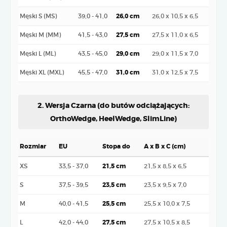
Męski S (MS)
39,0 - 41,0
26,0 cm
26,0 x 10,5 x 6,5
Męski M (MM)
41,5 - 43,0
27,5 cm
27,5 x 11,0 x 6,5
Męski L (ML)
43,5 - 45,0
29,0 cm
29,0 x 11,5 x 7,0
Męski XL (MXL)
45,5 - 47,0
31,0 cm
31,0 x 12,5 x 7,5
2. Wersja Czarna (do butów odciążających:
OrthoWedge, HeelWedge, SlimLine)
Rozmiar
EU
Stopa do
A x B x C (cm)
XS
33,5 - 37,0
21,5 cm
21,5 x 8,5 x 6,5
S
37,5 - 39,5
23,5 cm
23,5 x 9,5 x 7,0
M
40,0 - 41,5
25,5 cm
25,5 x 10,0 x 7,5
L
42,0 - 44,0
27,5 cm
27,5 x 10,5 x 8,5