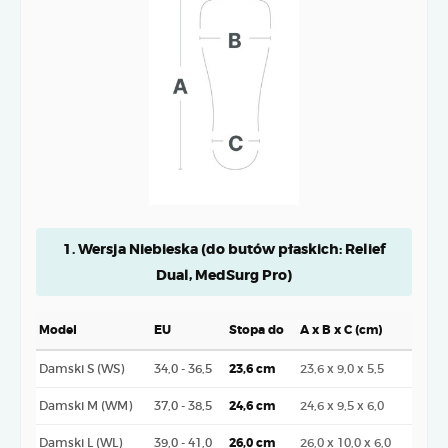
1. Wersja Niebieska (do butów płaskich: Relief
Dual, MedSurg Pro)
Model
EU
Stopa do
A x B x C (cm)
Damski S (WS)
34,0 - 36,5
23,6 cm
23,6 x 9,0 x 5,5
Damski M (WM)
37,0 - 38,5
24,6 cm
24,6 x 9,5 x 6,0
Damski L (WL)
39,0 - 41,0
26,0 cm
26,0 x 10,0 x 6,0