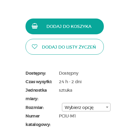
DODAJ DO KOSZYKA
DODAJ DO LISTY ŻYCZEŃ
Dostępny:
Dostępny
Czas wysyłki:
24 h - 2 dni
Jednostka
sztuka
miary:
Rozmiar:
Wybierz opcję
Numer
PCIU-M1
katalogowy: