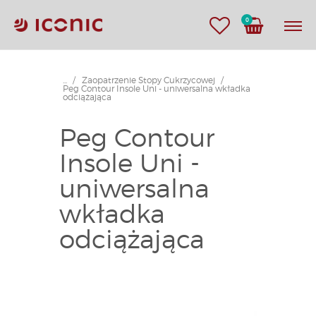
0
...
Zaopatrzenie Stopy Cukrzycowej
Peg Contour Insole Uni - uniwersalna wkładka
odciążająca
Peg Contour
Insole Uni -
uniwersalna
wkładka
odciążająca