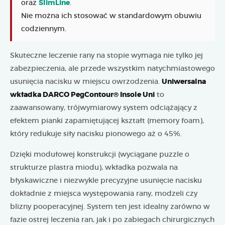
oraz
SlimLine
.
Nie można ich stosować w standardowym obuwiu
codziennym.
Skuteczne leczenie rany na stopie wymaga nie tylko jej
zabezpieczenia, ale przede wszystkim natychmiastowego
usunięcia nacisku w miejscu owrzodzenia.
Uniwersalna
wkładka DARCO PegContour® Insole Uni
to
zaawansowany, trójwymiarowy system odciążający z
efektem pianki zapamiętującej kształt (memory foam),
który redukuje siły nacisku pionowego aż o 45%.
Dzięki modułowej konstrukcji (wyciągane puzzle o
strukturze plastra miodu), wkładka pozwala na
błyskawiczne i niezwykle precyzyjne usunięcie nacisku
dokładnie z miejsca występowania rany, modzeli czy
blizny pooperacyjnej. System ten jest idealny zarówno w
fazie ostrej leczenia ran, jak i po zabiegach chirurgicznych