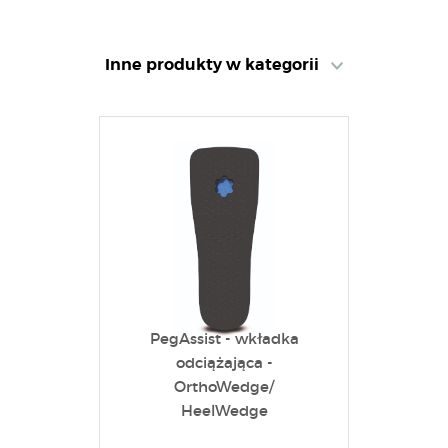
Inne produkty w kategorii
PegAssist - wkładka
odciążająca -
OrthoWedge/
HeelWedge