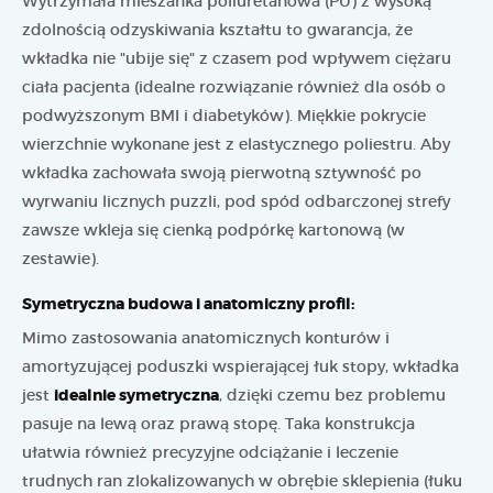
Wytrzymała mieszanka poliuretanowa (PU) z wysoką
zdolnością odzyskiwania kształtu to gwarancja, że
wkładka nie "ubije się" z czasem pod wpływem ciężaru
ciała pacjenta (idealne rozwiązanie również dla osób o
podwyższonym BMI i diabetyków). Miękkie pokrycie
wierzchnie wykonane jest z elastycznego poliestru. Aby
wkładka zachowała swoją pierwotną sztywność po
wyrwaniu licznych puzzli, pod spód odbarczonej strefy
zawsze wkleja się cienką podpórkę kartonową (w
zestawie).
Symetryczna budowa i anatomiczny profil:
Mimo zastosowania anatomicznych konturów i
amortyzującej poduszki wspierającej łuk stopy, wkładka
jest
idealnie symetryczna
, dzięki czemu bez problemu
pasuje na lewą oraz prawą stopę. Taka konstrukcja
ułatwia również precyzyjne odciążanie i leczenie
trudnych ran zlokalizowanych w obrębie sklepienia (łuku