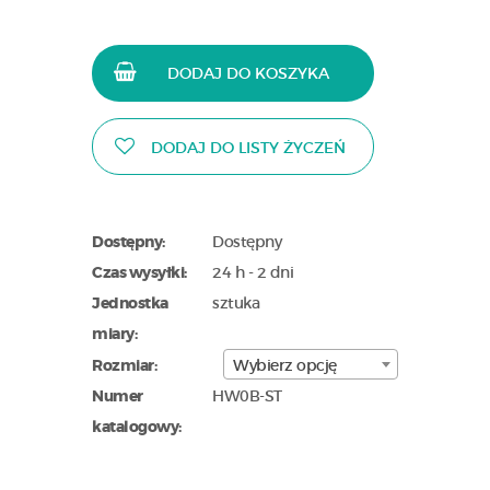
DODAJ DO KOSZYKA
DODAJ DO LISTY ŻYCZEŃ
Dostępny:
Dostępny
Czas wysyłki:
24 h - 2 dni
Jednostka
sztuka
miary:
Rozmiar:
Wybierz opcję
Numer
HW0B-ST
katalogowy: