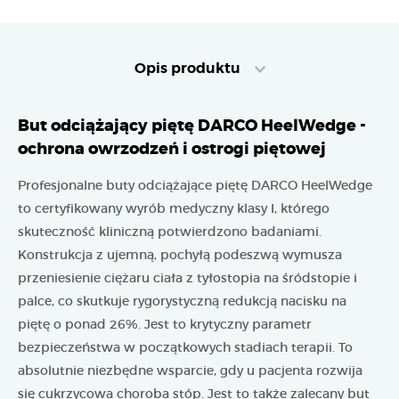
Opis produktu
But odciążający piętę DARCO HeelWedge -
ochrona owrzodzeń i ostrogi piętowej
Profesjonalne buty odciążające piętę DARCO HeelWedge
to certyfikowany wyrób medyczny klasy I, którego
skuteczność kliniczną potwierdzono badaniami.
Konstrukcja z ujemną, pochyłą podeszwą wymusza
przeniesienie ciężaru ciała z tyłostopia na śródstopie i
palce, co skutkuje rygorystyczną redukcją nacisku na
piętę o ponad 26%. Jest to krytyczny parametr
bezpieczeństwa w początkowych stadiach terapii. To
absolutnie niezbędne wsparcie, gdy u pacjenta rozwija
się cukrzycowa choroba stóp. Jest to także zalecany but