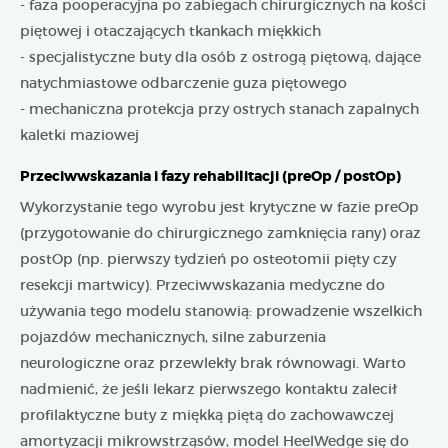
- faza pooperacyjna po zabiegach chirurgicznych na kości
piętowej i otaczających tkankach miękkich
- specjalistyczne buty dla osób z ostrogą piętową, dające
natychmiastowe odbarczenie guza piętowego
- mechaniczna protekcja przy ostrych stanach zapalnych
kaletki maziowej
Przeciwwskazania i fazy rehabilitacji (preOp / postOp)
Wykorzystanie tego wyrobu jest krytyczne w fazie preOp
(przygotowanie do chirurgicznego zamknięcia rany) oraz
postOp (np. pierwszy tydzień po osteotomii pięty czy
resekcji martwicy). Przeciwwskazania medyczne do
używania tego modelu stanowią: prowadzenie wszelkich
pojazdów mechanicznych, silne zaburzenia
neurologiczne oraz przewlekły brak równowagi. Warto
nadmienić, że jeśli lekarz pierwszego kontaktu zalecił
profilaktyczne buty z miękką piętą do zachowawczej
amortyzacji mikrowstrząsów, model HeelWedge się do