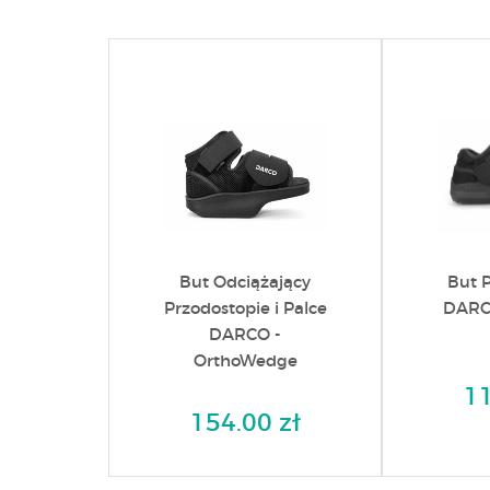
But Odciążający
But 
Przodostopie i Palce
DARC
DARCO -
OrthoWedge
11
154.00 zł