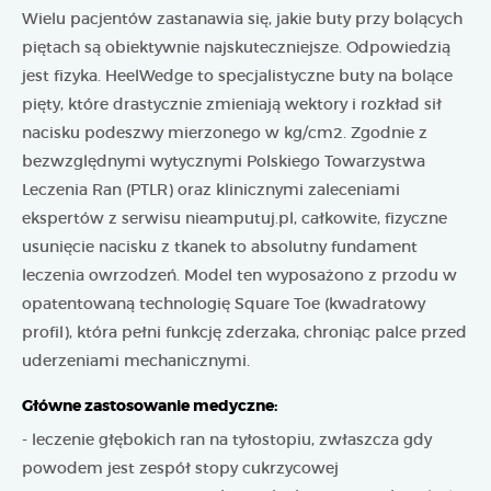
Wielu pacjentów zastanawia się, jakie buty przy bolących
piętach są obiektywnie najskuteczniejsze. Odpowiedzią
jest fizyka. HeelWedge to specjalistyczne buty na bolące
pięty, które drastycznie zmieniają wektory i rozkład sił
nacisku podeszwy mierzonego w kg/cm2. Zgodnie z
bezwzględnymi wytycznymi Polskiego Towarzystwa
Leczenia Ran (PTLR) oraz klinicznymi zaleceniami
ekspertów z serwisu nieamputuj.pl, całkowite, fizyczne
usunięcie nacisku z tkanek to absolutny fundament
leczenia owrzodzeń. Model ten wyposażono z przodu w
opatentowaną technologię Square Toe (kwadratowy
profil), która pełni funkcję zderzaka, chroniąc palce przed
uderzeniami mechanicznymi.
Główne zastosowanie medyczne:
- leczenie głębokich ran na tyłostopiu, zwłaszcza gdy
powodem jest zespół stopy cukrzycowej