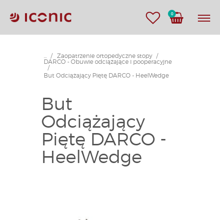
0
...
Zaopatrzenie ortopedyczne stopy
DARCO - Obuwie odciążające i pooperacyjne
But Odciążający Piętę DARCO - HeelWedge
But
Odciążający
Piętę DARCO -
HeelWedge