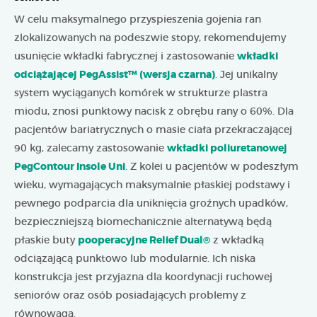
W celu maksymalnego przyspieszenia gojenia ran
zlokalizowanych na podeszwie stopy, rekomendujemy
usunięcie wkładki fabrycznej i zastosowanie
wkładki
odciążającej PegAssist™ (wersja czarna)
. Jej unikalny
system wyciąganych komórek w strukturze plastra
miodu, znosi punktowy nacisk z obrębu rany o 60%. Dla
pacjentów bariatrycznych o masie ciała przekraczającej
90 kg, zalecamy zastosowanie
wkładki poliuretanowej
PegContour Insole Uni
. Z kolei u pacjentów w podeszłym
wieku, wymagających maksymalnie płaskiej podstawy i
pewnego podparcia dla uniknięcia groźnych upadków,
bezpieczniejszą biomechanicznie alternatywą będą
płaskie buty
pooperacyjne Relief Dual®
z wkładką
odciązającą punktowo lub modularnie. Ich niska
konstrukcja jest przyjazna dla koordynacji ruchowej
seniorów oraz osób posiadających problemy z
równowagą.