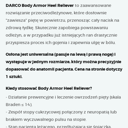
DARCO Body Armor Heel Reliever
to zaawansowane
rozwiązanie przeciwodleżynowe, które dosłownie
"zawiesza" piętę w powietrzu, przenosząc cały nacisk na
zdrową łydkę. Skutecznie zapobiega powstawaniu
odleżyn, a w przypadku już istniejących ran drastycznie
przyspiesza proces ich gojenia i zapewnia ulgę w bólu.
Osłona jest uniwersalna (pasuje na lewą i prawą nogę) i
występuje w jednym rozmiarze, który można precyzyjnie
dopasować do anatomii pacjenta. Cena na stronie dotyczy
1 sztuki.
Kiedy stosować Body Armor Heel Reliever?
- Działanie prewencyjne i leczenie owrzodzeń pięty (skala
Braden ≤ 14).
- Zespół stopy cukrzycowej połączony z neuropatią lub
brakiem wyczuwalnego pulsu na stopie.
- Stan pacjenta leżącego, przedłużająca się śpiączka,