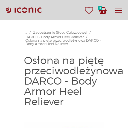
0
...
Zaopatrzenie Stopy Cukrzycowej
DARCO - Body Armor Heel Reliever
Osłona na piętę przeciwodleżynowa DARCO -
Body Armor Heel Reliever
Osłona na piętę
przeciwodleżynowa
DARCO - Body
Armor Heel
Reliever