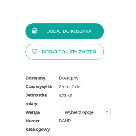
DODAJ DO KOSZYKA
DODAJ DO LISTY ŻYCZEŃ
Dostępny:
Dostępny
Czas wysyłki:
24 h - 2 dni
Jednostka
sztuka
miary:
Wersja:
Wybierz opcję
Numer
BAHR
katalogowy: